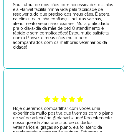
Sou Tutora de dois cães com necessidades distintas
e a Planvet facilita minha vida pela facilidade de
resolver tudo que preciso dos meus cães. É aceita
na clínica da minha confiança, inclui as vacinas,
atendimento veterinário, exames. Muita praticidade
pra o dia-a-dia da mãe de pet! O atendimento é
rápido e sem complicações! Estou muito satisfeita
com a Planvet e meus cães muito bem
acompanhados com os melhores veterinários da
cidade!
Hoje queremos compartilhar com vocês uma
experiência muito positiva que tivemos com o plano
de saúde veterinário @planvetsaude! Recentemente,
nossa querida Zara precisou de cuidados
veterinários e, graças ao plano, ela foi atendida
prontamente e com muito carinho. Sabemos o