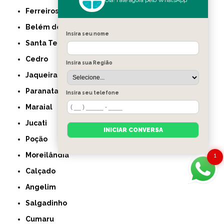
Ferreiros
Belém de Maria
Insira seu nome
Santa Terezinha
Cedro
Insira sua Região
Jaqueira
Paranatama
Insira seu telefone
Maraial
Jucati
INICIAR CONVERSA
Poção
Moreilândia
1
Calçado
Angelim
Salgadinho
Cumaru