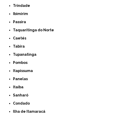
Trindade
Ibimirim
Passira
Taquaritinga do Norte
Caetés
Tabira
Tupanatinga
Pombos
Itapissuma
Panelas
Itaíba
Sanharó
Condado
Ilha de Itamaracá