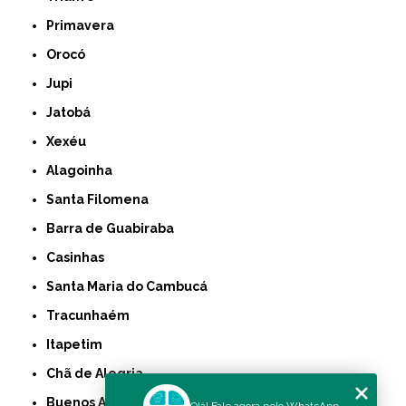
Primavera
Orocó
Jupi
Jatobá
Xexéu
Alagoinha
Santa Filomena
Barra de Guabiraba
Casinhas
Santa Maria do Cambucá
Tracunhaém
Itapetim
Chã de Alegria
Buenos Aires
Olá! Fale agora pelo WhatsApp