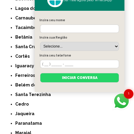
Lagoa do Ouro
Carnaubeira da Penha
Insira seu nome
Tacaimbó
Betânia
Insira sua Região
Santa Cruz da Baixa Verde
Insira seu telefone
Cortês
Iguaracy
Ferreiros
INICIAR CONVERSA
Belém de Maria
1
Santa Terezinha
Cedro
Jaqueira
Paranatama
Maraial