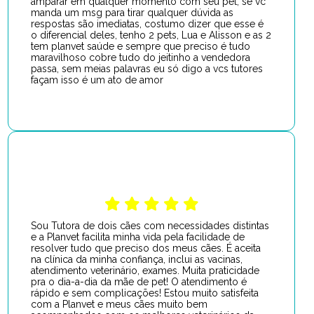
amparar em qualquer momento com seu pet, se vc
manda um msg para tirar qualquer dúvida as
respostas são imediatas, costumo dizer que esse é
o diferencial deles, tenho 2 pets, Lua e Alisson e as 2
tem planvet saúde e sempre que preciso é tudo
maravilhoso cobre tudo do jeitinho a vendedora
passa, sem meias palavras eu só digo a vcs tutores
façam isso é um ato de amor
Sou Tutora de dois cães com necessidades distintas
e a Planvet facilita minha vida pela facilidade de
resolver tudo que preciso dos meus cães. É aceita
na clínica da minha confiança, inclui as vacinas,
atendimento veterinário, exames. Muita praticidade
pra o dia-a-dia da mãe de pet! O atendimento é
rápido e sem complicações! Estou muito satisfeita
com a Planvet e meus cães muito bem