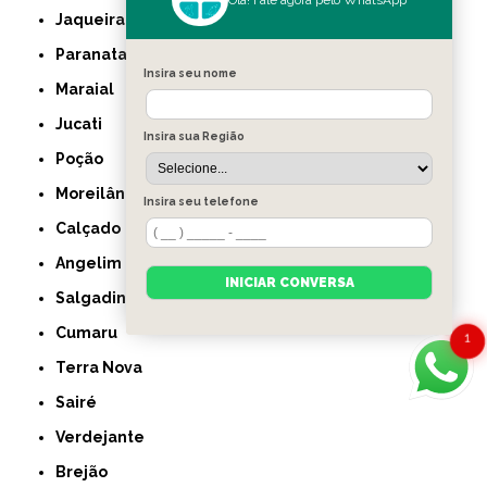
Jaqueira
Paranatama
Insira seu nome
Maraial
Jucati
Insira sua Região
Poção
Moreilândia
Insira seu telefone
Calçado
Angelim
INICIAR CONVERSA
Salgadinho
Cumaru
1
Terra Nova
Sairé
Verdejante
Brejão