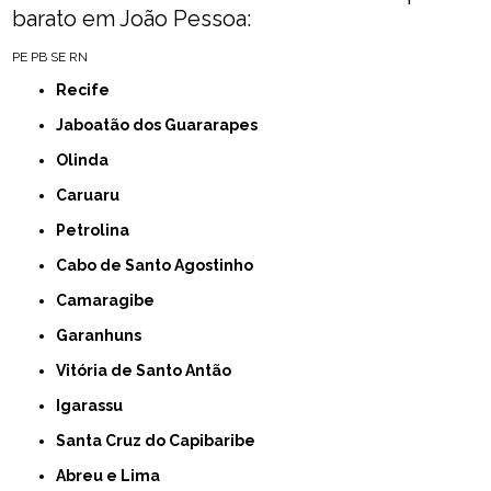
barato em João Pessoa:
PE
PB
SE
RN
Recife
Jaboatão dos Guararapes
Olinda
Caruaru
Petrolina
Cabo de Santo Agostinho
Camaragibe
Garanhuns
Vitória de Santo Antão
Igarassu
Santa Cruz do Capibaribe
Abreu e Lima