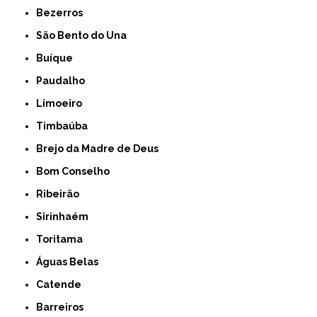
Bezerros
São Bento do Una
Buíque
Paudalho
Limoeiro
Timbaúba
Brejo da Madre de Deus
Bom Conselho
Ribeirão
Sirinhaém
Toritama
Águas Belas
Catende
Barreiros